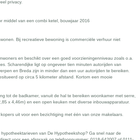
eel privacy.
 middel van een combi ketel, bouwjaar 2016
ewonen. Bij recreatieve bewoning is commerciële verhuur niet
 inwoners en beschikt over een goed voorzieningenniveau zoals o.a.
es. Scharendijke ligt op ongeveer tien minuten autorijden van
erpen en Breda zijn in minder dan een uur autorijden te bereiken.
situeerd op circa 5 kilometer afstand. Kortom een mooie
gang tot de badkamer, vanuit de hal te bereiken woonkamer met serre,
2,85 x 4,46m) en een open keuken met diverse inbouwapparatuur.
 kopers uit voor een bezichtiging met één van onze makelaars.
e hypotheektarieven van De Hypotheekshop? Ga snel naar de
 direct voor een afspraak op telefoonnummer: 0118-642007 of 0111-