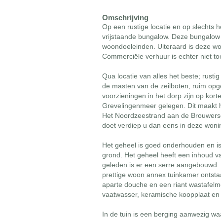
Omschrijving
Op een rustige locatie en op slechts
vrijstaande bungalow. Deze bungalow
woondoeleinden. Uiteraard is deze won
Commerciële verhuur is echter niet t
Qua locatie van alles het beste; rust
de masten van de zeilboten, ruim opg
voorzieningen in het dorp zijn op kort
Grevelingenmeer gelegen. Dit maakt 
Het Noordzeestrand aan de Brouwersda
doet verdiep u dan eens in deze woni
Het geheel is goed onderhouden en is
grond. Het geheel heeft een inhoud v
geleden is er een serre aangebouwd. D
prettige woon annex tuinkamer ontstaa
aparte douche en een riant wastafel
vaatwasser, keramische koopplaat en 
In de tuin is een berging aanwezig w