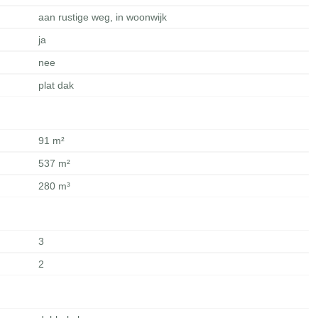
aan rustige weg, in woonwijk
ja
nee
plat dak
91 m²
537 m²
280 m³
3
2