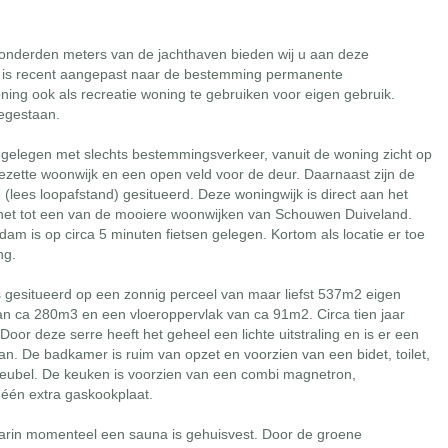
 honderden meters van de jachthaven bieden wij u aan deze
 is recent aangepast naar de bestemming permanente
ing ook als recreatie woning te gebruiken voor eigen gebruik.
oegestaan.
ig gelegen met slechts bestemmingsverkeer, vanuit de woning zicht op
ezette woonwijk en een open veld voor de deur. Daarnaast zijn de
e (lees loopafstand) gesitueerd. Deze woningwijk is direct aan het
het tot een van de mooiere woonwijken van Schouwen Duiveland.
m is op circa 5 minuten fietsen gelegen. Kortom als locatie er toe
ng.
 gesitueerd op een zonnig perceel van maar liefst 537m2 eigen
an ca 280m3 en een vloeroppervlak van ca 91m2. Circa tien jaar
oor deze serre heeft het geheel een lichte uitstraling en is er een
n. De badkamer is ruim van opzet en voorzien van een bidet, toilet,
meubel. De keuken is voorzien van een combi magnetron,
één extra gaskookplaat.
aarin momenteel een sauna is gehuisvest. Door de groene