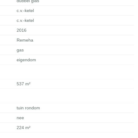
dubbel glas
c.v.-ketel
c.v.-ketel
2016
Remeha
gas
eigendom
537 m²
tuin rondom
nee
224 m²