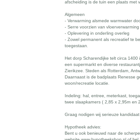
afscheiding is de tuin een plaats met v
Algemeen
- Verwarming alsmede warmwater door
- Serre voorzien van vloerverwarming
- Oplevering in onderling overleg
- Zowel permanent als recreatief te b
toegestaan.
Het dorp Scharendijke telt circa 1400
een supermarkt en diverse restaurantj
Zierikzee. Steden als Rotterdam, Antw
Daarnaast is de badplaats Renesse ge
woon/recreatie locatie.
Indeling: hal, entree, meterkast, toe
twee slaapkamers ( 2,85 x 2,95m en 
Graag nodigen wij serieuze kandidaat
Hypotheek advies:
Bent u ook benieuwd naar de scherp
website www.hypotheekshop.nl of bel