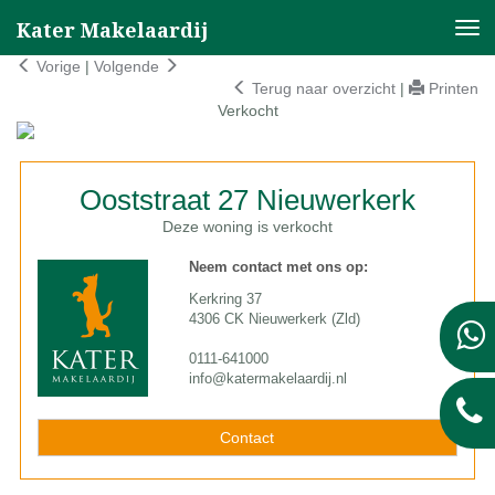
Kater Makelaardij
Nav
Vorige
|
Volgende
Terug naar overzicht
|
Printen
Verkocht
Ooststraat 27
Nieuwerkerk
Deze woning is verkocht
Neem contact met ons op:
Kerkring 37
4306 CK Nieuwerkerk (Zld)
0111-641000
info@katermakelaardij.nl
Contact