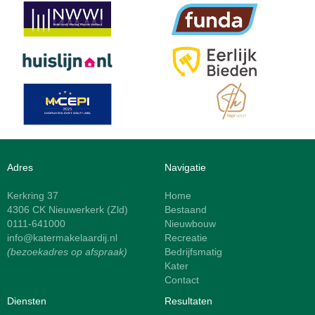
Adres
Navigatie
Kerkring 37
Home
4306 CK Nieuwerkerk (Zld)
Bestaand
0111-641000
Nieuwbouw
info@katermakelaardij.nl
Recreatie
(bezoekadres op afspraak)
Bedrijfsmatig
Kater
Contact
Diensten
Resultaten