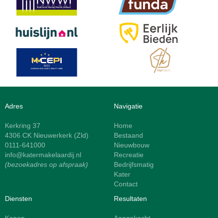
Adres
Navigatie
Kerkring 37
Home
4306 CK Nieuwerkerk (Zld)
Bestaand
0111-641000
Nieuwbouw
info@katermakelaardij.nl
Recreatie
(bezoekadres op afspraak)
Bedrijfsmatig
Kater
Contact
Diensten
Resultaten