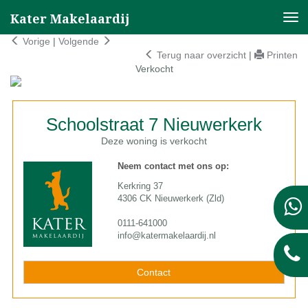
Kater Makelaardij
Nav
Vorige
|
Volgende
Terug naar overzicht
|
Printen
Verkocht
Schoolstraat 7
Nieuwerkerk
Deze woning is verkocht
Neem contact met ons op:
Kerkring 37
4306 CK Nieuwerkerk (Zld)
0111-641000
info@katermakelaardij.nl
Contact