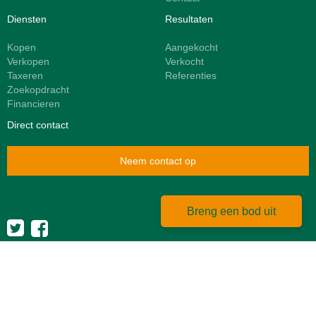
Diensten
Resultaten
Kopen
Aangekocht
Verkopen
Verkocht
Taxeren
Referenties
Zoekopdracht
Financieren
Direct contact
Neem contact op
Breng een bod uit
Powered by
Goes & Roos
.
Alle rechten voorbehouden
|
Disclaimer
|
Privacyverklaring
|
Meest gestelde vragen