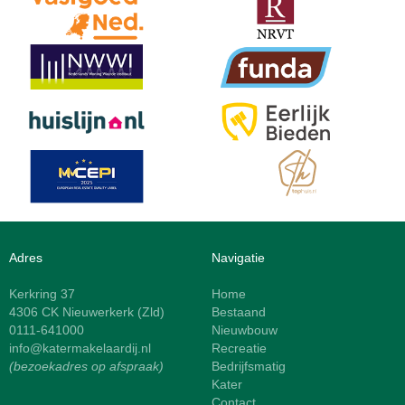
Adres
Navigatie
Kerkring 37
Home
4306 CK Nieuwerkerk (Zld)
Bestaand
0111-641000
Nieuwbouw
info@katermakelaardij.nl
Recreatie
(bezoekadres op afspraak)
Bedrijfsmatig
Kater
Contact