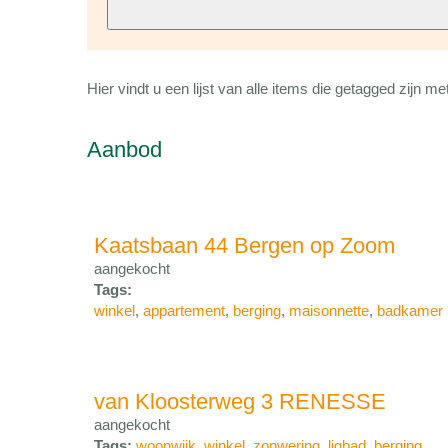
Hier vindt u een lijst van alle items die getagged zijn 
Aanbod
Kaatsbaan 44 Bergen op Zoom
aangekocht
Tags:
winkel
,
appartement
,
berging
,
maisonnette
,
badkamer
van Kloosterweg 3 RENESSE
aangekocht
Tags:
woonwijk
,
winkel
,
zonwering
,
ligbad
,
berging