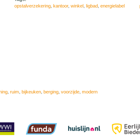
opstalverzekering
,
kantoor
,
winkel
,
ligbad
,
energielabel
ning
,
ruim
,
bijkeuken
,
berging
,
voorzijde
,
modern