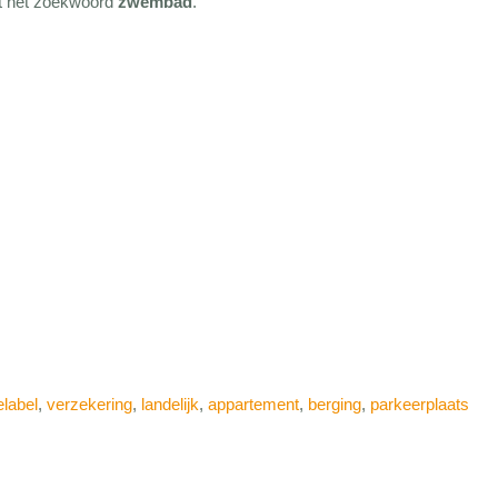
met het zoekwoord
zwembad
.
elabel
,
verzekering
,
landelijk
,
appartement
,
berging
,
parkeerplaats