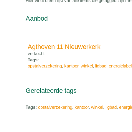
Hier vindt u een lijst van alle items die getagged zijn 
Aanbod
Agthoven 11 Nieuwerkerk
verkocht
Tags:
opstalverzekering
,
kantoor
,
winkel
,
ligbad
,
energielabel
Gerelateerde tags
Tags:
opstalverzekering
,
kantoor
,
winkel
,
ligbad
,
energi