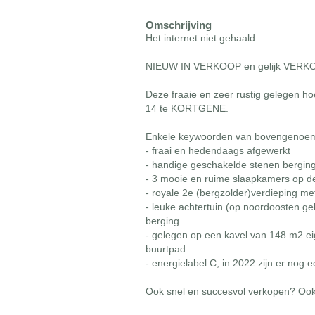
Omschrijving
Het internet niet gehaald...
NIEUW IN VERKOOP en gelijk VERK
Deze fraaie en zeer rustig gelegen
14 te KORTGENE.
Enkele keywoorden van bovengenoem
- fraai en hedendaags afgewerkt
- handige geschakelde stenen berging
- 3 mooie en ruime slaapkamers op d
- royale 2e (bergzolder)verdieping m
- leuke achtertuin (op noordoosten 
berging
- gelegen op een kavel van 148 m2 e
buurtpad
- energielabel C, in 2022 zijn er nog
Ook snel en succesvol verkopen? Oo