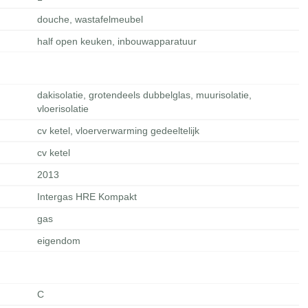
douche, wastafelmeubel
half open keuken, inbouwapparatuur
dakisolatie, grotendeels dubbelglas, muurisolatie,
vloerisolatie
cv ketel, vloerverwarming gedeeltelijk
cv ketel
2013
Intergas HRE Kompakt
gas
eigendom
C