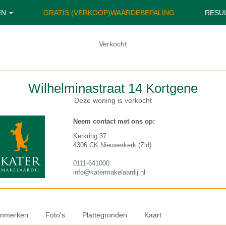
EN
GRATIS (VERKOOP)WAARDEBEPALING
RESU
Verkocht
Wilhelminastraat 14
Kortgene
Deze woning is verkocht
Neem contact met ons op:
Kerkring 37
4306 CK Nieuwerkerk (Zld)
0111-641000
info@katermakelaardij.nl
nmerken
Foto's
Plattegronden
Kaart