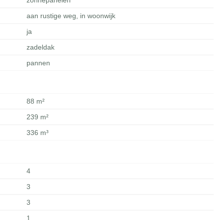
zonnepanelen
aan rustige weg, in woonwijk
ja
zadeldak
pannen
88 m²
239 m²
336 m³
4
3
3
1