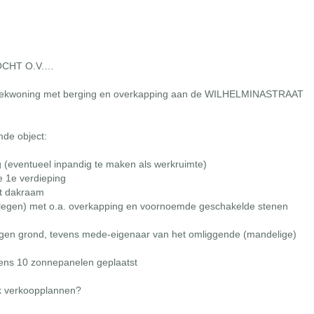
OCHT O.V.…
 hoekwoning met berging en overkapping aan de WILHELMINASTRAAT
de object:
 (eventueel inpandig te maken als werkruimte)
e 1e verdieping
et dakraam
gelegen) met o.a. overkapping en voornoemde geschakelde stenen
igen grond, tevens mede-eigenaar van het omliggende (mandelige)
 eens 10 zonnepanelen geplaatst
k verkoopplannen?