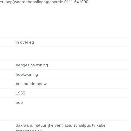
d verkoop(waardebepalings)gesprek: 0111 641000.
in overleg
eengezinswoning
hoekwoning
bestaande bouw
1955
nee
dakraam, natuurlijke ventilatie, schuifpui, tv kabel,