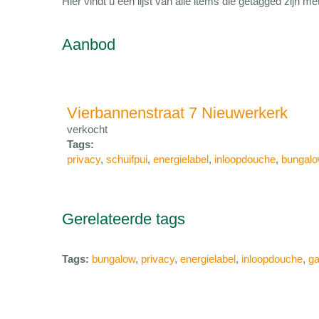
Hier vindt u een lijst van alle items die getagged zijn 
Aanbod
Vierbannenstraat 7 Nieuwerkerk
verkocht
Tags:
privacy
,
schuifpui
,
energielabel
,
inloopdouche
,
bungal
Gerelateerde tags
Tags:
bungalow
,
privacy
,
energielabel
,
inloopdouche
,
ga