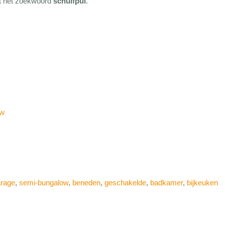
met het zoekwoord
schuifpui
.
ow
rage
,
semi-bungalow
,
beneden
,
geschakelde
,
badkamer
,
bijkeuken