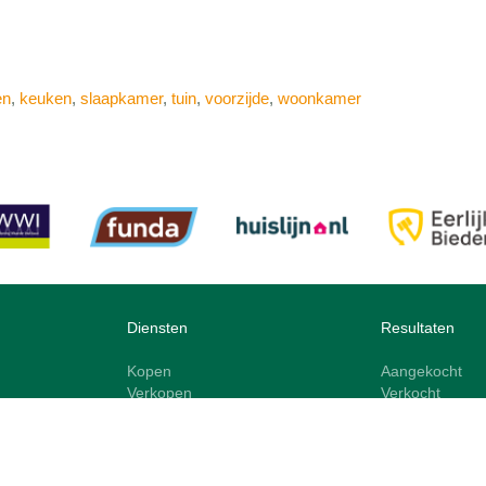
en
,
keuken
,
slaapkamer
,
tuin
,
voorzijde
,
woonkamer
Diensten
Resultaten
Kopen
Aangekocht
Verkopen
Verkocht
Taxeren
Referenties
Zoekopdracht
Financieren