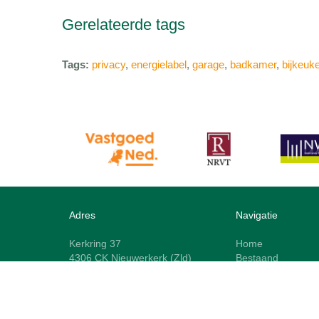
Gerelateerde tags
Tags:
privacy
,
energielabel
,
garage
,
badkamer
,
bijkeuk
Adres
Navigatie
Kerkring 37
Home
4306 CK Nieuwerkerk (Zld)
Bestaand
0111-641000
Nieuwbouw
info@katermakelaardij.nl
Recreatie
(bezoekadres op afspraak)
Bedrijfsmatig
Kater