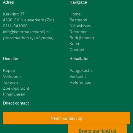
Adres
Navigatie
Kerkring 37
Home
4306 CK Nieuwerkerk (Zld)
Bestaand
0111-641000
Nieuwbouw
info@katermakelaardij.nl
Recreatie
(bezoekadres op afspraak)
Bedrijfsmatig
Kater
Contact
Diensten
Resultaten
Kopen
Aangekocht
Verkopen
Verkocht
Taxeren
Referenties
Zoekopdracht
Financieren
Direct contact
Neem contact op
Breng een bod uit