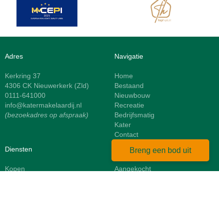
Adres
Navigatie
Kerkring 37
Home
4306 CK Nieuwerkerk (Zld)
Bestaand
0111-641000
Nieuwbouw
info@katermakelaardij.nl
Recreatie
(bezoekadres op afspraak)
Bedrijfsmatig
Kater
Contact
Diensten
Resultaten
Breng een bod uit
Kopen
Aangekocht
Verkopen
Verkocht
Taxeren
Referenties
Zoekopdracht
Financieren