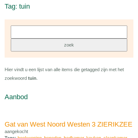
Tag: tuin
Hier vindt u een lijst van alle items die getagged zijn met het
zoekwoord
tuin
.
Aanbod
Gat van West Noord Westen 3 ZIERIKZEE
aangekocht
Tags:
hoekwoning
,
beneden
,
badkamer
,
keuken
,
slaapkamer